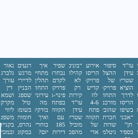
ם
עו”ד
סיפור
אירוע
“בונים
שפיר
איך
רגעים
נאור
ין
עידן
ההצלחה
הריסה
קהילה,
נבחרה
מתחילים
מרגשים
גלברג
שטרית
של
פרויקט
לא
לקדם
תהליך
לדיירים:
עורך
הוציא
פרויקט
קדיש
רק
פרויקט
התחדשות
הבניין
דין
ת
לדרך
התחדשות
לוז
קירות”:
פינוי-בינוי
עירונית,
שספג
ושמאי
הריסה
מורכב,
4-6
עו”ד
בפתח
מה
טיל
מקרקעי
דשות:
בשיפר:
שהובילה
פתח
עידן
תקווה
בודקים
בשומר
ליווי
“אבני
חברת
תקווה
שטרית
עם
ואיך
חומות
משפטי
ת
חן”
שדות
של
מוביל
185
בוחרים
נהרס,
בקנייה
ת
בספיר
גיטלמן
אדי
מהפכה
דירות
יזם?
במקומו
ובמכיר