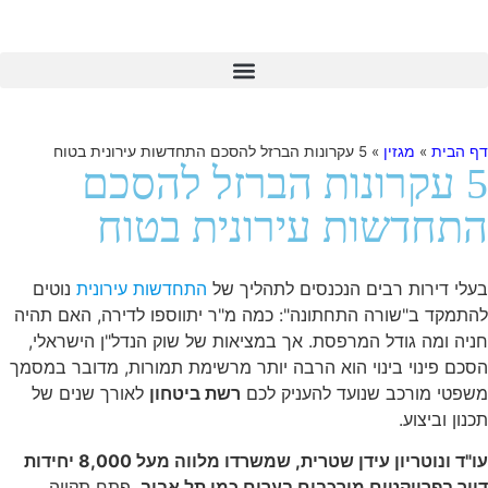
דף הבית
»
מגזין
»
5 עקרונות הברזל להסכם התחדשות עירונית בטוח
5 עקרונות הברזל להסכם
התחדשות עירונית בטוח
בעלי דירות רבים הנכנסים לתהליך של
התחדשות עירונית
נוטים
להתמקד ב"שורה התחתונה": כמה מ"ר יתווספו לדירה, האם תהיה
חניה ומה גודל המרפסת. אך במציאות של שוק הנדל"ן הישראלי,
הסכם פינוי בינוי הוא הרבה יותר מרשימת תמורות, מדובר במסמך
משפטי מורכב שנועד להעניק לכם
רשת ביטחון
לאורך שנים של
תכנון וביצוע.
עו"ד ונוטריון עידן שטרית, שמשרדו מלווה מעל 8,000 יחידות
דיור בפרויקטים מורכבים בערים כמו תל אביב
, פתח תקווה,