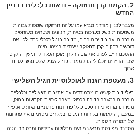
2. הקמת קרן תחזוקה – ודאות כלכלית בבניין
החדש
מעבר לבניין מודרני מביא עמו עלויות תחזוקה שוטפות גבוהות
משמעותית בשל מערכות בטיחות, חניונים ושטחים משותפים
מורכבים. עבור דיירים רבים, מדובר בנטל כלכלי כבד. לכן, אנו
דורשים להקים
קרן תחזוקה ייעודית
במימון היזם.
ההסכם חייב לפרט את גובה הקרן, אופן הפקדתה ומשך התקופה
שבה הדיירים יוכלו ליהנות ממנה, כדי להעניק שקט נפשי לטווח
ארוך.
3. מעטפת הגנה לאוכלוסיית הגיל השלישי
בעלי דירות קשישים מתמודדים עם אתגרים תפעוליים וכלכליים
מורכבים במעבר הדירה הכפול. מעבר לזכויות הקבועות בחוק,
משרדנו מוודא כי ההסכם כולל
פתרונות פרטניים כגון:
סיוע פיזי
במעבר, התאמות בלוחות הזמנים ובמקרים מסוימים אף פתרונות
של תמורה חלופית.
הסדרה מפורטת מראש מונעת מחלוקות עתידיות ומבטיחה הגנה