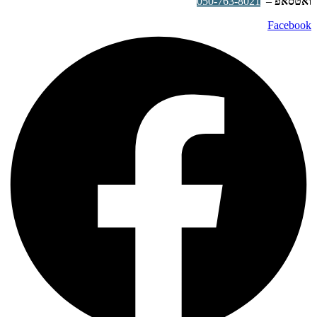
ואטסאפ
–
050-763-8021
Facebook