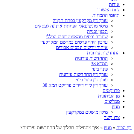
אודות
צוות המשרד
תחומי התמחות
עורך דין מקרקעין בפתח תקווה
מיסוי מוניציפאלי הפחתת ארנונה לעסקים
תכנון ובנייה
שחרור נכסים מהאפוטרופוס הכללי
עדכון וזיהוי פרטים במרשם המקרקעין
איתור יורשים ונכסים אבודים
התחדשות עירונית
התחדשות עירונית
תמ"א 38
פינוי בינוי
עורך דין התחדשות עירונית
עורך דין פינוי בינוי
עורך דין ליווי דיירים פרויקט תמא 38
פרויקטים
מן העיתונות
ממליצים
מגזין
מילון מושגים במקרקעין
צרו קשר
דף הבית
»
מגזין
»
איך מתחילים תהליך של התחדשות עירונית?