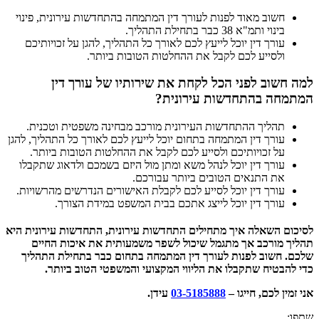
חשוב מאוד לפנות לעורך דין המתמחה בהתחדשות עירונית, פינוי
בינוי ותמ"א 38 כבר בתחילת התהליך.
עורך דין יוכל לייעץ לכם לאורך כל התהליך, להגן על זכויותיכם
ולסייע לכם לקבל את ההחלטות הטובות ביותר.
למה חשוב לפני הכל לקחת את שירותיו של עורך דין
המתמחה בהתחדשות עירונית?
תהליך ההתחדשות העירונית מורכב מבחינה משפטית וטכנית.
עורך דין המתמחה בתחום יוכל לייעץ לכם לאורך כל התהליך, להגן
על זכויותיכם ולסייע לכם לקבל את ההחלטות הטובות ביותר.
עורך דין יוכל לנהל משא ומתן מול היזם בשמכם ולדאוג שתקבלו
את התנאים הטובים ביותר עבורכם.
עורך דין יוכל לסייע לכם לקבלת האישורים הנדרשים מהרשויות.
עורך דין יוכל לייצג אתכם בבית המשפט במידת הצורך.
לסיכום השאלה איך מתחילים התחדשות עירונית, התחדשות עירונית היא
תהליך מורכב אך מתגמל שיכול לשפר משמעותית את איכות החיים
שלכם. חשוב לפנות לעורך דין המתמחה בתחום כבר בתחילת התהליך
כדי להבטיח שתקבלו את הליווי המקצועי והמשפטי הטוב ביותר.
אני זמין לכם, חייגו –
03-5185888
עידן.
שתפו: