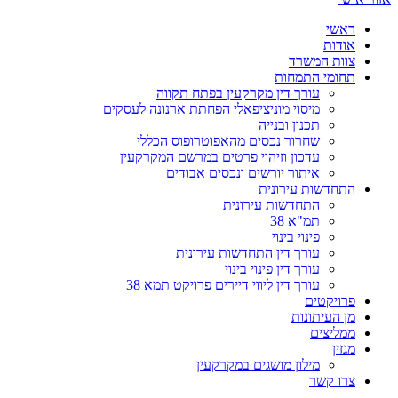
ראשי
אודות
צוות המשרד
תחומי התמחות
עורך דין מקרקעין בפתח תקווה
מיסוי מוניציפאלי הפחתת ארנונה לעסקים
תכנון ובנייה
שחרור נכסים מהאפוטרופוס הכללי
עדכון וזיהוי פרטים במרשם המקרקעין
איתור יורשים ונכסים אבודים
התחדשות עירונית
התחדשות עירונית
תמ"א 38
פינוי בינוי
עורך דין התחדשות עירונית
עורך דין פינוי בינוי
עורך דין ליווי דיירים פרויקט תמא 38
פרויקטים
מן העיתונות
ממליצים
מגזין
מילון מושגים במקרקעין
צרו קשר