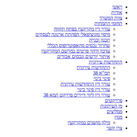
ראשי
אודות
צוות המשרד
תחומי התמחות
עורך דין מקרקעין בפתח תקווה
מיסוי מוניציפאלי הפחתת ארנונה לעסקים
תכנון ובנייה
שחרור נכסים מהאפוטרופוס הכללי
עדכון וזיהוי פרטים במרשם המקרקעין
איתור יורשים ונכסים אבודים
התחדשות עירונית
התחדשות עירונית
תמ"א 38
פינוי בינוי
עורך דין התחדשות עירונית
עורך דין פינוי בינוי
עורך דין ליווי דיירים פרויקט תמא 38
פרויקטים
מן העיתונות
ממליצים
מגזין
מילון מושגים במקרקעין
צרו קשר