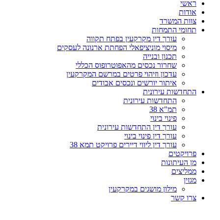
ראשי
אודות
צוות המשרד
תחומי התמחות
עורך דין מקרקעין בפתח תקווה
מיסוי מוניציפאלי הפחתת ארנונה לעסקים
תכנון ובנייה
שחרור נכסים מהאפוטרופוס הכללי
עדכון וזיהוי פרטים במרשם המקרקעין
איתור יורשים ונכסים אבודים
התחדשות עירונית
התחדשות עירונית
תמ"א 38
פינוי בינוי
עורך דין התחדשות עירונית
עורך דין פינוי בינוי
עורך דין ליווי דיירים פרויקט תמא 38
פרויקטים
מן העיתונות
ממליצים
מגזין
מילון מושגים במקרקעין
צרו קשר