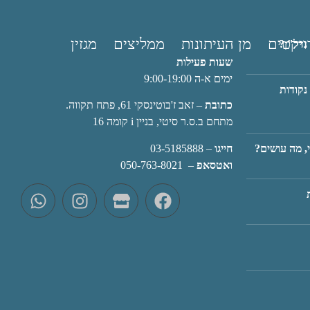
ויקטים
מן העיתונות
ממליצים
מגזין
נדל"ן?
שעות פעילות
ימים א-ה 9:00-19:00
עורך דין דיירים פרויקט פינוי בינוי, 6 נקודות
כתובת
– זאב ז'בוטינסקי 61, פתח תקווה.
מתחם ב.ס.ר סיטי, בניין i קומה 16
חייגו
–
03-5185888
י, מה עושים?
ואטסאפ
–
050-763-8021