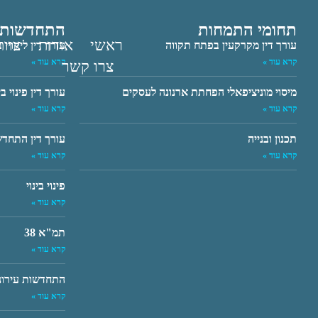
office@ishitrit-law.co.il
תחומי התמחות
התחדשות ע
ראשי
אודות
צוו
עורך דין מקרקעין בפתח תקווה
עורך דין ליקויי ב
קרא עוד »
קרא עוד »
צרו קשר
מיסוי מוניציפאלי הפחתת ארנונה לעסקים
עורך דין פינוי בינ
קרא עוד »
קרא עוד »
תכנון ובנייה
עורך דין התחדש
קרא עוד »
קרא עוד »
פינוי בינוי
קרא עוד »
תמ"א 38
קרא עוד »
התחדשות עירונ
קרא עוד »